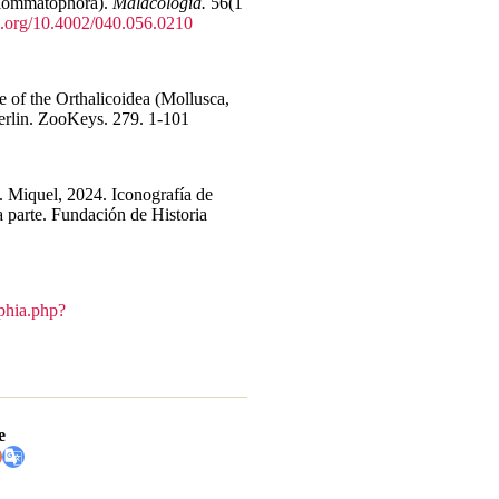
tylommatophora).
Malacologia.
56(1
oi.org/10.4002/040.056.0210
 of the Orthalicoidea (Mollusca,
erlin. ZooKeys. 279. 1-101
. Miquel, 2024. Iconografía de
 parte. Fundación de Historia
phia.php?
e