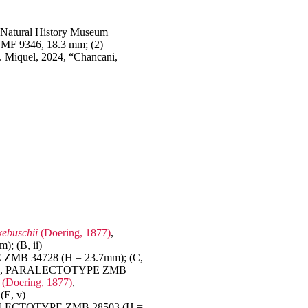
d Natural History Museum
MF 9346, 18.3 mm; (2)
S. Miquel, 2024, “Chancani,
kebuschii
(Doering, 1877)
,
 (B, ii)
ZMB 34728 (H = 23.7mm); (C,
, PARALECTOTYPE ZMB
s
(Doering, 1877)
,
E, v)
LECTOTYPE ZMB 28503 (H =