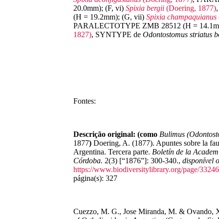
20.0mm); (F, vi)
Spixia
bergii
(Doering, 1877)
(H = 19.2mm); (G, vii)
Spixia
champaquianus
PARALECTOTYPE ZMB 28512 (H = 14.1mm)
1827)
, SYNTYPE de
Odontostomus
striatus
b
Fontes:
Descrição original:
(como
Bulimus (Odontost
1877
)
Doering, A. (1877). Apuntes sobre la fa
Argentina. Tercera parte.
Boletín de la Academ
Córdoba.
2(3) [“1876”]: 300-340.
,
disponível 
https://www.biodiversitylibrary.org/page/3324
página(s): 327
Cuezzo, M. G., Jose Miranda, M. & Ovando, X