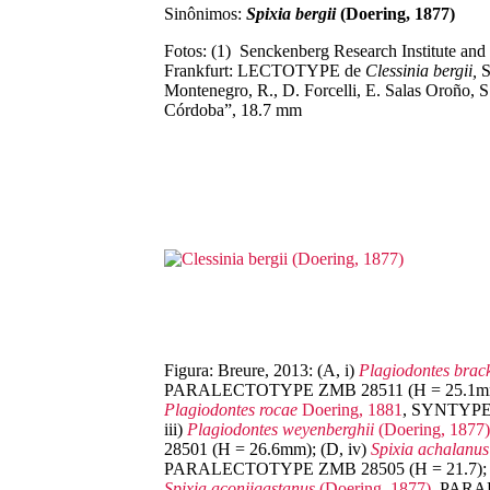
Sinônimos:
Spixia bergii
(Doering, 1877)
Fotos: (1) Senckenberg Research Institute an
Frankfurt: LECTOTYPE de
Clessinia bergii,
S
Montenegro, R., D. Forcelli, E. Salas Oroño, 
Córdoba”, 18.7 mm
Figura: Breure, 2013: (A, i)
Plagiodontes
brac
PARALECTOTYPE ZMB 28511 (H = 25.1mm);
Plagiodontes
rocae
Doering, 1881
, SYNTYPE 
iii)
Plagiodontes
weyenberghii
(Doering, 1877)
28501 (H = 26.6mm); (D, iv)
Spixia
achalanu
PARALECTOTYPE ZMB 28505 (H = 21.7); (
Spixia
aconjigastanus
(Doering, 1877)
, PARA