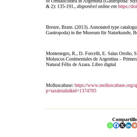
of Orthalicoidea in Argentina (Gastropoda: S
& 2): 135-191.
,
disponível online em
https://d
Breure, Bram. (2013). Annotated type catalogue
Gastropoda) in the Museum für Naturkunde, B
Montenegro, R., D. Forcelli, E. Salas Oroño, S
Moluscos Continentales de Argentina – Primera
Natural Félix de Azara. Libro digital
Molluscabase:
https://www.molluscabase.org/a
p=taxdetails&id=1374705
Compartilh