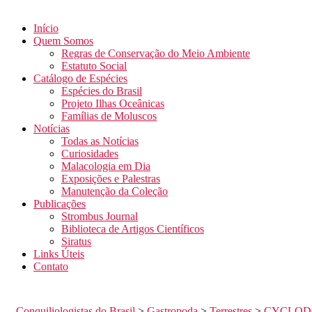
Início
Quem Somos
Regras de Conservação do Meio Ambiente
Estatuto Social
Catálogo de Espécies
Espécies do Brasil
Projeto Ilhas Oceânicas
Famílias de Moluscos
Notícias
Todas as Notícias
Curiosidades
Malacologia em Dia
Exposições e Palestras
Manutenção da Coleção
Publicações
Strombus Journal
Biblioteca de Artigos Científicos
Siratus
Links Úteis
Contato
Conquiliologistas do Brasil
>
Gastropoda
>
Terrestres
>
CYCLOD