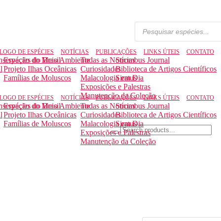
LOGO DE ESPÉCIES
NOTÍCIAS
PUBLICAÇÕES
LINKS ÚTEIS
CONTATO
nservação do Meio Ambiente
Espécies do Brasil
Todas as Notícias
Strombus Journal
l
Projeto Ilhas Oceânicas
Curiosidades
Biblioteca de Artigos Científicos
Famílias de Moluscos
Malacologia em Dia
Siratus
Exposições e Palestras
Manutenção da Coleção
LOGO DE ESPÉCIES
NOTÍCIAS
PUBLICAÇÕES
LINKS ÚTEIS
CONTATO
nservação do Meio Ambiente
Espécies do Brasil
Todas as Notícias
Strombus Journal
l
Projeto Ilhas Oceânicas
Curiosidades
Biblioteca de Artigos Científicos
Famílias de Moluscos
Malacologia em Dia
Siratus
Exposições e Palestras
Manutenção da Coleção