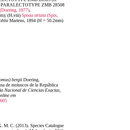
, PARALECTOTYPE ZMB 28508
(Doering, 1877)
,
; (H,viii)
Spixia
striata
(Spix,
ohlsi
Martens, 1894 (H = 50.2mm)
omus) bergii
Doering,
una de moluscos de la República
ia Nacional de Ciencias Exactas,
online em
6605
. M. C. (2013). Species Catalogue