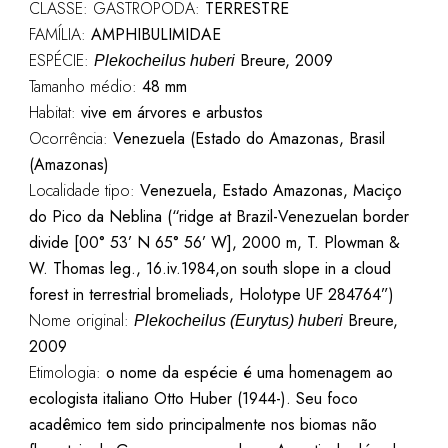
CLASSE: GASTROPODA:
TERRESTRE
FAMÍLIA:
AMPHIBULIMIDAE
ESPÉCIE:
Breure, 2009
Plekocheilus huberi
Tamanho médio:
48
mm
Habitat:
vive em árvores e arbustos
Ocorrência:
Venezuela (Estado do Amazonas, Brasil
(Amazonas)
Localidade tipo:
Venezuela, Estado Amazonas, Maciço
do Pico da Neblina (“ridge at Brazil-Venezuelan border
divide [00° 53’ N 65° 56’ W], 2000 m, T. Plowman &
W. Thomas leg., 16.iv.1984,on south slope in a cloud
forest in terrestrial bromeliads, Holotype UF 284764”)
Nome original:
Breure,
Plekocheilus (Eurytus) huberi
2009
Etimologia:
o nome da espécie é uma homenagem ao
ecologista italiano Otto Huber (1944-). Seu foco
acadêmico tem sido principalmente nos biomas não