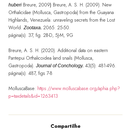
Breure, 2009
)
Breure, A. S. H. (2009). New
huberi
Orthalicidae (Mollusca, Gastropoda) from the Guayana
Highlands, Venezuela: unraveling secrets from the Lost
World.
2065: 25-50.
Zootaxa.
página(s): 37, fig. 2B-D, 5J-M, 9G
Breure, A. S. H. (2020). Additional data on eastern
Pantepui Orthalicoidea land snails (Mollusca,
Gastropoda).
43(5): 481-496.
Journal of Conchology.
página(s): 487, figs 7-8
MolluscaBase:
https://www.molluscabase.org/aphia.php?
p=taxdetails&id=1263413
Compartilhe