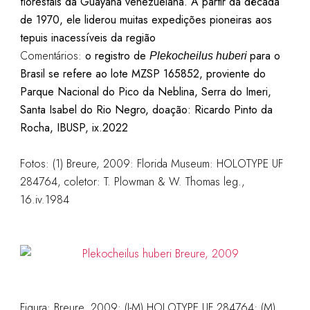
florestais da Guayana venezuelana. A partir da década
de 1970, ele liderou muitas expedições pioneiras aos
tepuis inacessíveis da região
Comentários:
o registro de
para o
Plekocheilus huberi
Brasil se refere ao lote MZSP 165852, proviente do
Parque Nacional do Pico da Neblina, Serra do Imeri,
Santa Isabel do Rio Negro, doação: Ricardo Pinto da
Rocha, IBUSP, ix.2022
Fotos: (1) Breure, 2009: Florida Museum: HOLOTYPE UF
284764, coletor: T. Plowman & W. Thomas leg.,
16.iv.1984
Figura: Breure, 2009: (J-M) HOLOTYPE UF 284764; (M)