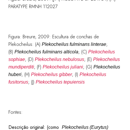
PARATYPE RMNH 112027
Figura: Breure, 2009: Escultura de conchas de
Plekocheilus: (A)
;
Plekocheilus fulminans linterae
(B)
; (C)
Plekocheilus fulminans alticola
Plekocheilus
; (D)
; (E)
sophiae
Plekocheilus nebulosus
Plekocheilus
; (F)
; (G)
mundiperditi
Plekocheilus juliani
Plekocheilus
; (H)
; (I)
huberi
Plekocheilus gibber
Plekocheilus
; (J)
fusitorsus
Plekocheilus tepuiensis
Fontes:
Descrição original: (como
Plekocheilus (Eurytus)