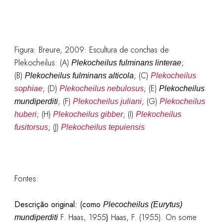
Figura: Breure, 2009: Escultura de conchas de
Plekocheilus: (A)
;
Plekocheilus fulminans linterae
(B)
; (C)
Plekocheilus fulminans alticola
Plekocheilus
; (D)
; (E)
sophiae
Plekocheilus nebulosus
Plekocheilus
; (F)
; (G)
mundiperditi
Plekocheilus juliani
Plekocheilus
; (H)
; (I)
huberi
Plekocheilus gibber
Plekocheilus
; (J)
fusitorsus
Plekocheilus tepuiensis
Fontes:
Descrição original: (como
Plecocheilus (Eurytus)
F. Haas, 1955
)
Haas, F. (1955). On some
mundiperditi