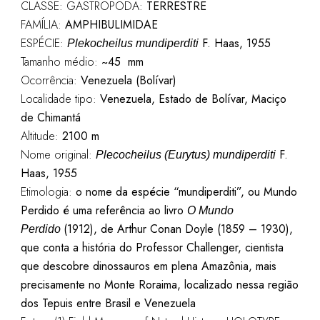
CLASSE: GASTROPODA:
TERRESTRE
FAMÍLIA:
AMPHIBULIMIDAE
ESPÉCIE:
F. Haas, 1955
Plekocheilus mundiperditi
Tamanho médio:
~45
mm
Ocorrência:
Venezuela (Bolívar)
Localidade tipo:
Venezuela, Estado de Bolívar, Maciço
de Chimantá
Altitude:
2100 m
Nome original:
F.
Plecocheilus (Eurytus) mundiperditi
Haas, 1955
Etimologia:
o nome da espécie “mundiperditi”, ou Mundo
Perdido é uma referência ao livro
O Mundo
(1912), de Arthur Conan Doyle (1859 – 1930),
Perdido
que conta a história do Professor Challenger, cientista
que descobre dinossauros em plena Amazônia, mais
precisamente no Monte Roraima, localizado nessa região
dos Tepuis entre Brasil e Venezuela