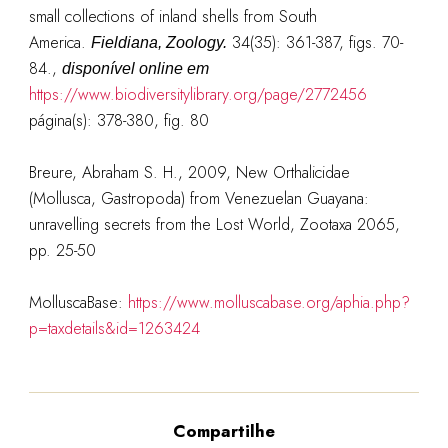
small collections of inland shells from South
America.
34(35): 361-387, figs. 70-
Fieldiana, Zoology.
84.
,
disponível online em
https://www.biodiversitylibrary.org/page/2772456
página(s): 378-380, fig. 80
Breure, Abraham S. H., 2009, New Orthalicidae
(Mollusca, Gastropoda) from Venezuelan Guayana:
unravelling secrets from the Lost World, Zootaxa 2065,
pp. 25-50
MolluscaBase:
https://www.molluscabase.org/aphia.php?
p=taxdetails&id=1263424
Compartilhe