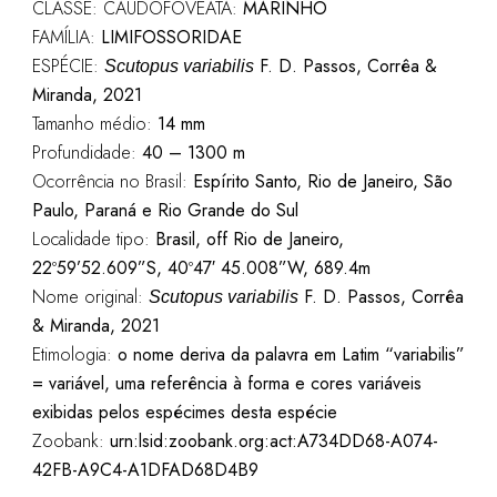
CLASSE: CAUDOFOVEATA:
MARINHO
FAMÍLIA:
LIMIFOSSORIDAE
ESPÉCIE:
F. D. Passos, Corrêa &
Scutopus variabilis
Miranda, 2021
Tamanho médio:
14 mm
Profundidade:
40 – 1300 m
Ocorrência no Brasil:
Espírito Santo, Rio de Janeiro, São
Paulo, Paraná e Rio Grande do Sul
Localidade tipo:
Brasil, off Rio de Janeiro,
22º59’52.609”S, 40º47′ 45.008”W, 689.4m
Nome original:
F. D. Passos, Corrêa
Scutopus variabilis
& Miranda, 2021
Etimologia:
o nome deriva da palavra em Latim “variabilis”
= variável, uma referência à forma e cores variáveis
exibidas pelos espécimes desta espécie
Zoobank:
urn:lsid:zoobank.org:act:A734DD68-A074-
42FB-A9C4-A1DFAD68D4B9