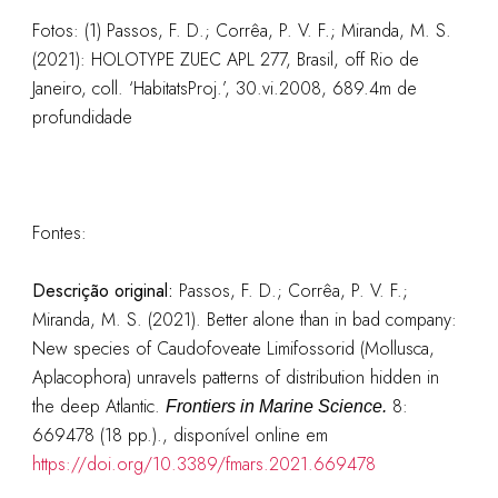
Fotos: (1)
Passos, F. D.; Corrêa, P. V. F.; Miranda, M. S.
(2021): HOLOTYPE ZUEC APL 277, Brasil, off Rio de
Janeiro, coll. ‘HabitatsProj.’, 30.vi.2008, 689.4m de
profundidade
Fontes:
Descrição original:
Passos, F. D.; Corrêa, P. V. F.;
Miranda, M. S. (2021). Better alone than in bad company:
New species of Caudofoveate Limifossorid (Mollusca,
Aplacophora) unravels patterns of distribution hidden in
the deep Atlantic.
8:
Frontiers in Marine Science.
669478 (18 pp.).
, disponível online em
https://doi.org/10.3389/fmars.2021.669478