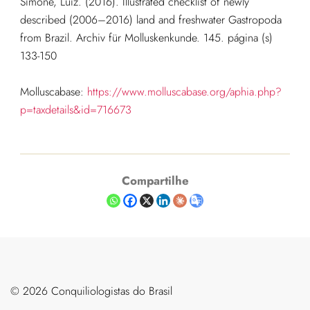
Simone, Luiz. (2016). Illustrated checklist of newly
described (2006–2016) land and freshwater Gastropoda
from Brazil. Archiv für Molluskenkunde. 145. página (s)
133-150
Molluscabase:
https://www.molluscabase.org/aphia.php?
p=taxdetails&id=716673
Compartilhe
©️ 2026 Conquiliologistas do Brasil