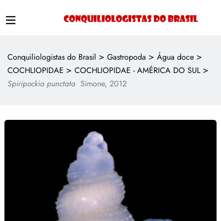
>
>
>
Conquiliologistas do Brasil
Gastropoda
Água doce
>
>
COCHLIOPIDAE
COCHLIOPIDAE - AMÉRICA DO SUL
Spiripockia punctata
Simone, 2012