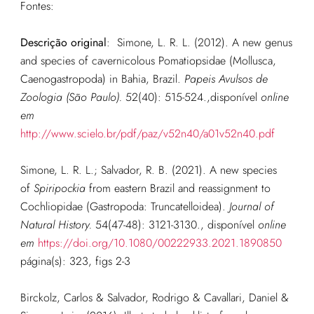
Fontes:
Descrição original
:
Simone, L. R. L. (2012). A new genus
and species of cavernicolous Pomatiopsidae (Mollusca,
Caenogastropoda) in Bahia, Brazil.
Papeis Avulsos de
Zoologia (São Paulo).
52(40): 515-524.
,disponível
online
em
http://www.scielo.br/pdf/paz/v52n40/a01v52n40.pdf
Simone, L. R. L.; Salvador, R. B. (2021). A new species
of
Spiripockia
from eastern Brazil and reassignment to
Cochliopidae (Gastropoda: Truncatelloidea).
Journal of
Natural History.
54(47-48): 3121-3130.
, disponível
online
em
https://doi.org/10.1080/00222933.2021.1890850
página(s): 323, figs 2-3
Birckolz, Carlos & Salvador, Rodrigo & Cavallari, Daniel &