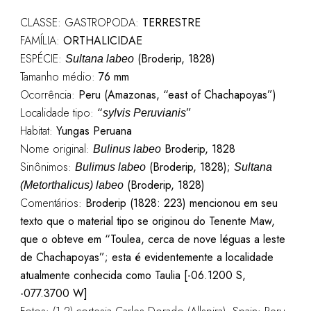
CLASSE: GASTROPODA:
TERRESTRE
FAMÍLIA:
ORTHALICIDAE
ESPÉCIE:
(Broderip, 1828)
Sultana labeo
Tamanho médio:
76 mm
Ocorrência:
Peru (Amazonas, “east of Chachapoyas”)
Localidade tipo:
“
”
sylvis Peruvianis
Habitat:
Yungas Peruana
Nome original:
Broderip, 1828
Bulinus labeo
Sinônimos:
(Broderip, 1828);
Bulimus labeo
Sultana
(Broderip, 1828)
(Metorthalicus) labeo
Comentários:
Broderip (1828: 223) mencionou em seu
texto que o material tipo se originou do Tenente Maw,
que o obteve em “Toulea, cerca de nove léguas a leste
de Chachapoyas”; esta é evidentemente a localidade
atualmente conhecida como Taulia [-06.1200 S,
-077.3700 W]