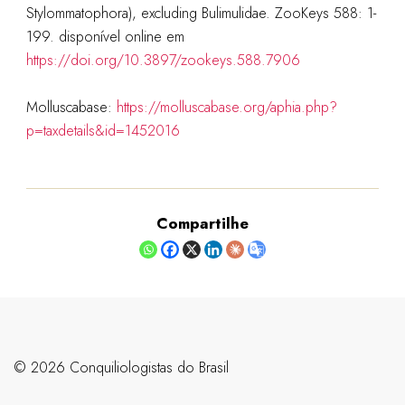
Stylommatophora), excluding Bulimulidae. ZooKeys 588: 1-
199. disponível online em
https://doi.org/10.3897/zookeys.588.7906
Molluscabase:
https://molluscabase.org/aphia.php?
p=taxdetails&id=1452016
Compartilhe
©️ 2026 Conquiliologistas do Brasil