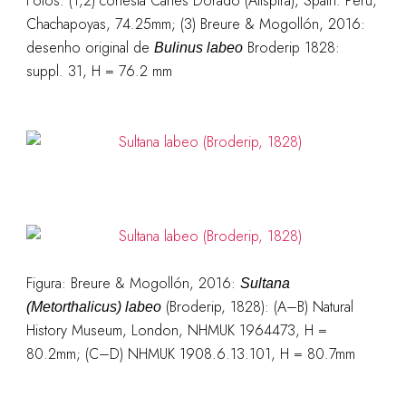
Fotos: (1,2) cortesia Carles Dorado (Allspira), Spain: Peru,
Chachapoyas, 74.25mm; (3) Breure & Mogollón, 2016:
desenho original de
Broderip 1828:
Bulinus labeo
suppl. 31, H = 76.2 mm
Figura: Breure & Mogollón, 2016:
Sultana
(Broderip, 1828): (A–B) Natural
(Metorthalicus) labeo
History Museum, London, NHMUK 1964473, H =
80.2mm; (C–D) NHMUK 1908.6.13.101, H = 80.7mm