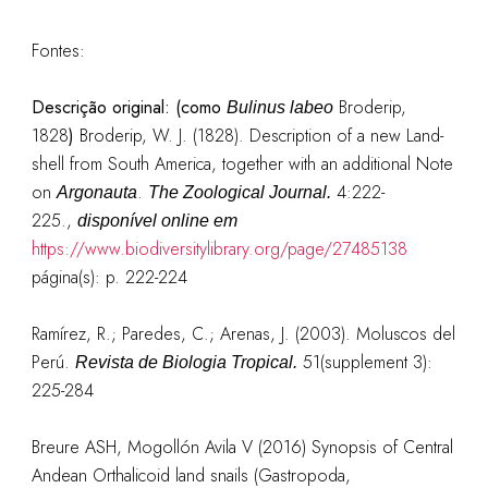
Fontes:
Descrição original:
(como
Broderip,
Bulinus labeo
1828
)
Broderip, W. J. (1828). Description of a new Land-
shell from South America, together with an additional Note
on
.
4:222-
Argonauta
The Zoological Journal.
225.
,
disponível online em
https://www.biodiversitylibrary.org/page/27485138
página(s): p. 222-224
Ramírez, R.; Paredes, C.; Arenas, J. (2003). Moluscos del
Perú.
51(supplement 3):
Revista de Biologia Tropical.
225-284
Breure ASH, Mogollón Avila V (2016) Synopsis of Central
Andean Orthalicoid land snails (Gastropoda,