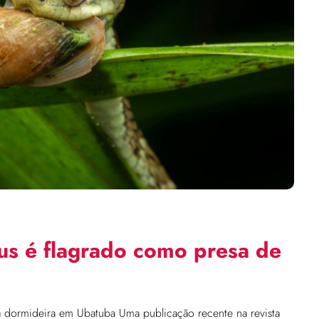
mus é flagrado como presa de
a dormideira em Ubatuba Uma publicação recente na revista