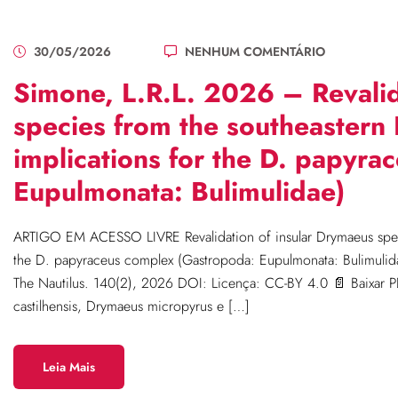
30/05/2026
NENHUM COMENTÁRIO
Simone, L.R.L. 2026 – Revalid
species from the southeastern 
implications for the D. papyr
Eupulmonata: Bulimulidae)
ARTIGO EM ACESSO LIVRE Revalidation of insular Drymaeus specie
the D. papyraceus complex (Gastropoda: Eupulmonata: Bulimulid
The Nautilus. 140(2), 2026 DOI: Licença: CC-BY 4.0 📄 Baixar 
castilhensis, Drymaeus micropyrus e […]
Leia Mais