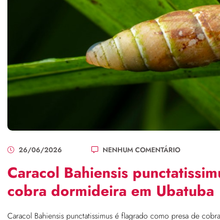
26/06/2026
NENHUM COMENTÁRIO
Caracol Bahiensis punctatissi
cobra dormideira em Ubatuba
Caracol Bahiensis punctatissimus é flagrado como presa de cobr