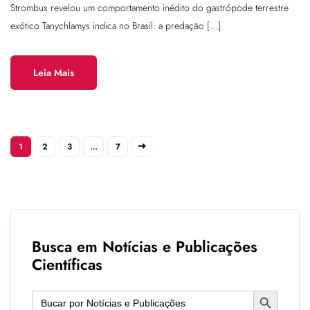
Strombus revelou um comportamento inédito do gastrópode terrestre
exótico Tanychlamys indica no Brasil: a predação […]
Leia Mais
1
2
3
…
7
Busca em Notícias e Publicações
Científicas
Search Button
Search
for: