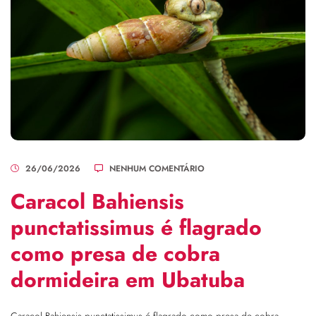
26/06/2026
NENHUM COMENTÁRIO
Caracol Bahiensis
punctatissimus é flagrado
como presa de cobra
dormideira em Ubatuba